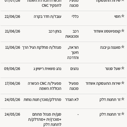
שירות התעסוקה
‎מפעיל
הכשרה הכוללת השמה
07/07/26
תורנית-דתית: מכבדת ותומכת. ⭐ עשייה
מכונה
לתפקיד CNC
מתקדמת: עבודה עם כלים טכנולוגיים
חסוי
מתקדמים ובינה מלאכותית (AI). ⭐
עובד/ת חדר בקרה
22/06/26
צמיחה ויישוב הארץ: הזדמנות לצמוח
ולהתפתח יחד עם המשרד ולהיות חלק
קומפיוטסט אשדוד
‎רכב
בוחן רכב
21/06/26
בעשייה למען יישוב הארץ. אין צורך
ומכונאות
בניסיון קודם! מה שחשוב לנו באמת זו
מועצה גן יבנה
‎הוראה,
מנהל/ת מחלקת הגיל הרך
11/06/26
אינטליגנציה, ראש מצוין, יכולת למידה
חינוך
גבוהה ורצון להצליח – דרך של תורה
והדרכה
ועבודה! להגשת מועמדות ‏שלחי כתב יד
שעל סנטר
(15 שורות על דף ריק) שבו את מספרת
נהג משאית רישיון ג
09/06/26
על עצמך בוואצפ
שירות התעסוקה אשדוד
‎מפעיל
מפעיל/ת CNC הכשרה
17/06/26
מכונה
הכוללת השמה
זר תחנות דלק
מתדלק/מוכרן חנות נוחות
24/05/26
זר תחנות דלק
-
סגן/ית מנהל מתחם
24/05/26
+מוכרן/ית +מתדלק/ת
לתחנת דלק